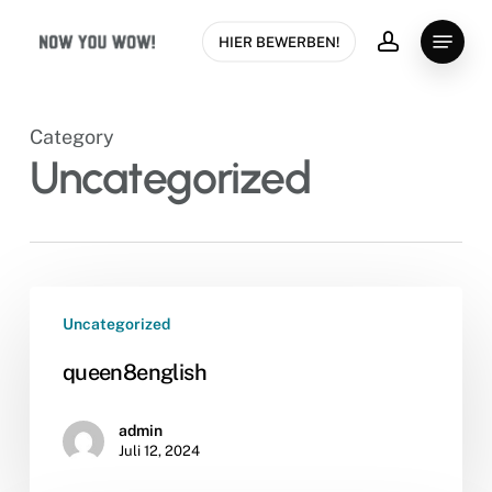
Skip
Menu
to
HIER BEWERBEN!
account
main
content
Category
Uncategorized
queen8english
Uncategorized
queen8english
admin
Juli 12, 2024