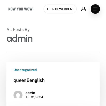
Skip
Menu
to
HIER BEWERBEN!
account
Close
main
Menu
content
All Posts By
admin
queen8english
Uncategorized
queen8english
admin
Juli 12, 2024